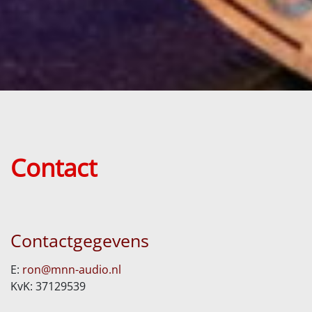
Contact
Contactgegevens
E:
ron@mnn-audio.nl
KvK: 37129539